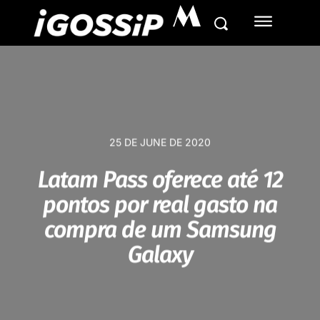
M
25 DE JUNE DE 2020
Latam Pass oferece até 12
pontos por real gasto na
compra de um Samsung
Galaxy