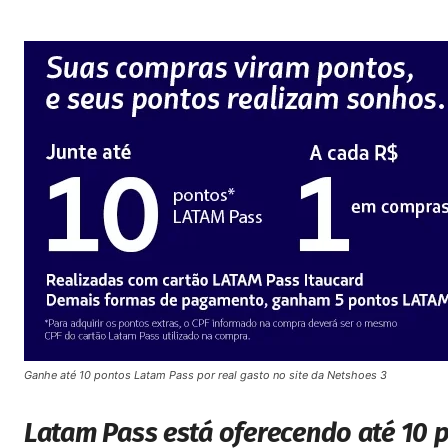
Ganhe até 10 pontos Latam Pass por real gasto no site da Netshoes 3
Latam Pass está oferecendo até 10 