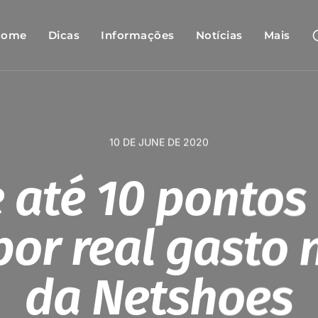
Home
Dicas
Informações
Notícias
Mais
10 DE JUNE DE 2020
 até 10 pontos
por real gasto n
da Netshoes