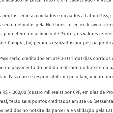
acumulados na Latam Pass no CPF cadastrado na Netsh
 pontos serão acumulados e enviados à Latam Pass, c
serão definidos pela Netshoes, a seu exclusivo critér
ara efeito do acúmulo de Pontos, os valores referentes 
-Compra, (iv) pedidos realizados por pessoa jurídica 
ass serão creditados em até 30 (trinta) dias corridos
ão de pagamento do pedido realizado no hotsite da pa
atam Pass não se responsabilizam pelo lançamento inc
a R$ 4.000,00 (quatro mil reais) por CPF, em dias de 
 real, terão seus pontos creditados em até 60 (sessent
 pedidos no hotsite da parceria e validação pela Lat