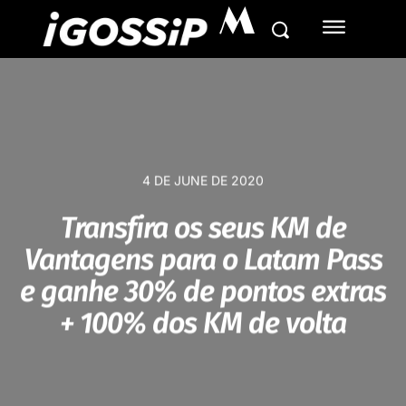
M
4 DE JUNE DE 2020
Transfira os seus KM de
Vantagens para o Latam Pass
e ganhe 30% de pontos extras
+ 100% dos KM de volta