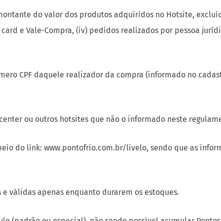
ontante do valor dos produtos adquiridos no Hotsite, excluíd
 card e Vale-Compra, (iv) pedidos realizados por pessoa jurídic
úmero CPF daquele realizador da compra (informado no cadast
center ou outros hotsites que não o informado neste regulame
meio do link: www.pontofrio.com.br/livelo, sendo que as in
 e válidas apenas enquanto durarem os estoques.
ulo (padrão ou especial), não sendo possível acumular Ponto