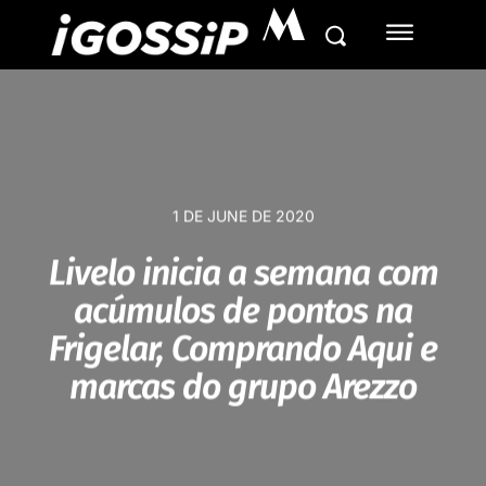
M
1 DE JUNE DE 2020
Livelo inicia a semana com
acúmulos de pontos na
Frigelar, Comprando Aqui e
marcas do grupo Arezzo