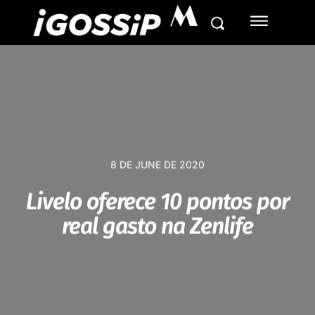
M
8 DE JUNE DE 2020
Livelo oferece 10 pontos por
real gasto na Zenlife