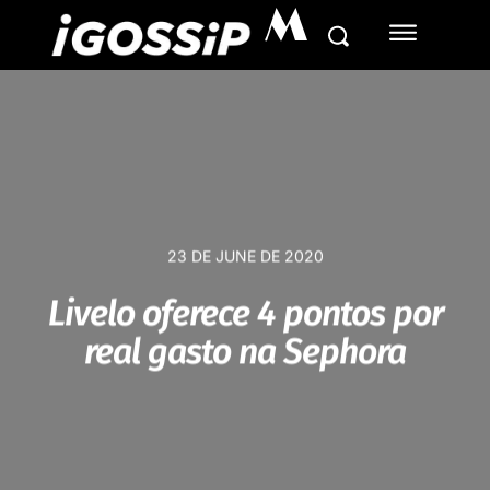
M
23 DE JUNE DE 2020
Livelo oferece 4 pontos por
real gasto na Sephora