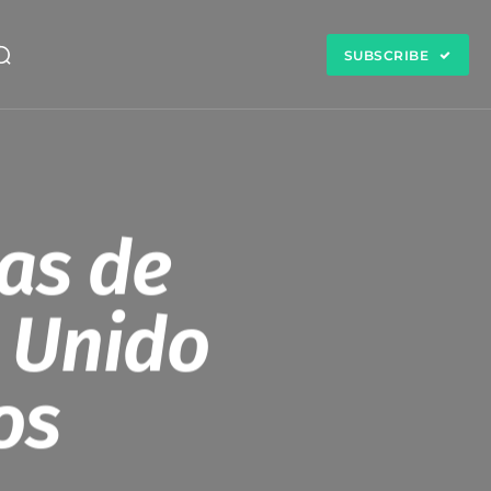
SUBSCRIBE
as de
 Unido
os