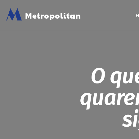
M
Metropolitan
O qu
quare
s