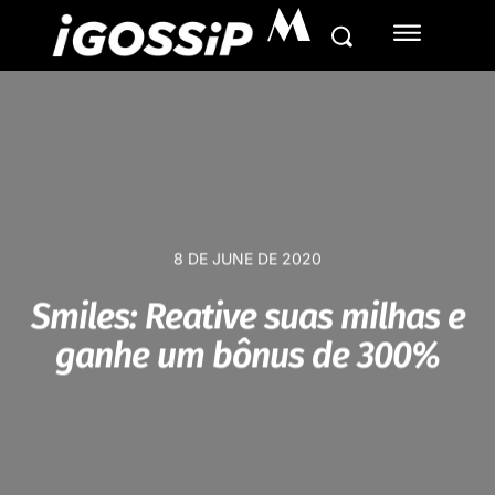
M
8 DE JUNE DE 2020
Smiles: Reative suas milhas e
ganhe um bônus de 300%