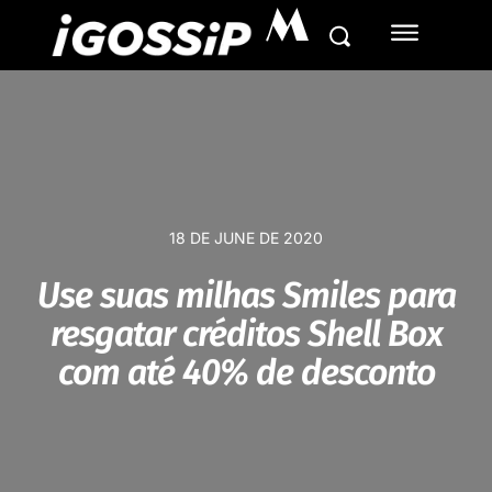
M
18 DE JUNE DE 2020
Use suas milhas Smiles para
resgatar créditos Shell Box
com até 40% de desconto