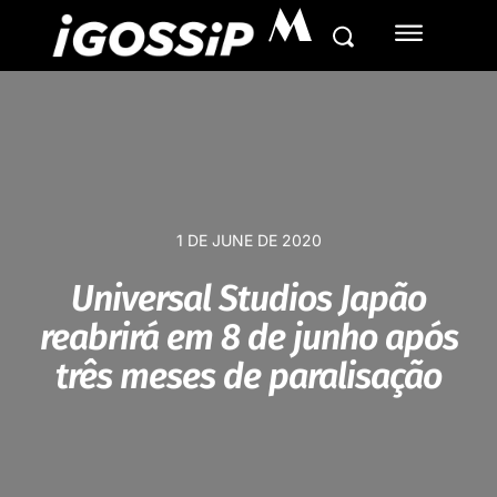
M
1 DE JUNE DE 2020
Universal Studios Japão
reabrirá em 8 de junho após
três meses de paralisação