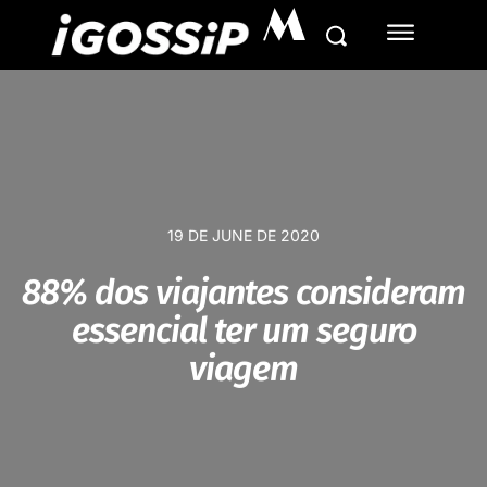
M
19 DE JUNE DE 2020
88% dos viajantes consideram
essencial ter um seguro
viagem