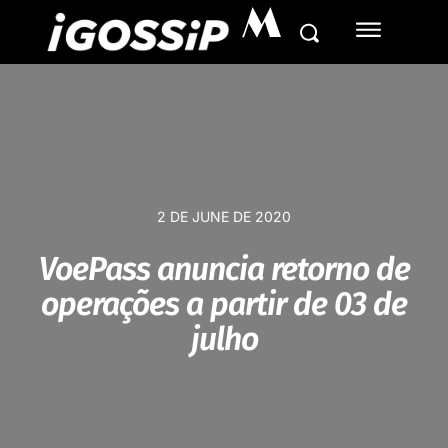
M
2 DE JUNE DE 2020
VoePass anuncia retorno de
operações a partir de 03 de
julho