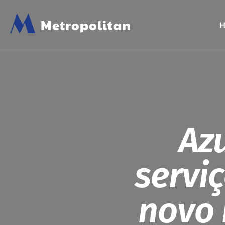
M
Metropolitan
Az
servi
novo 