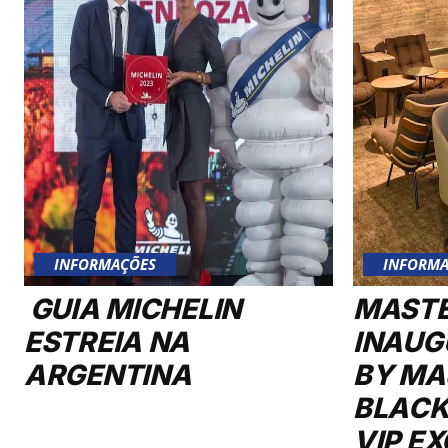
INFORMAÇÕES
INFORMA
GUIA MICHELIN
MAST
ESTREIA NA
INAUG
ARGENTINA
BY MA
BLACK
VIP E