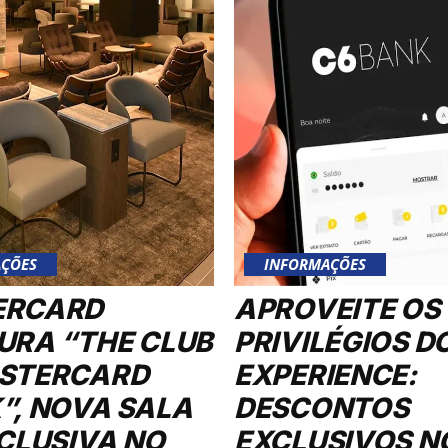
ÇÕES
INFORMAÇÕES
ERCARD
APROVEITE OS
URA “THE CLUB
PRIVILÉGIOS D
STERCARD
EXPERIENCE:
”, NOVA SALA
DESCONTOS
XCLUSIVA NO
EXCLUSIVOS N