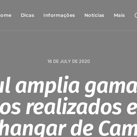
Home
Dicas
Informações
Notícias
Mais
16 DE JULY DE 2020
ul amplia gama
ços realizados 
hangar de Ca