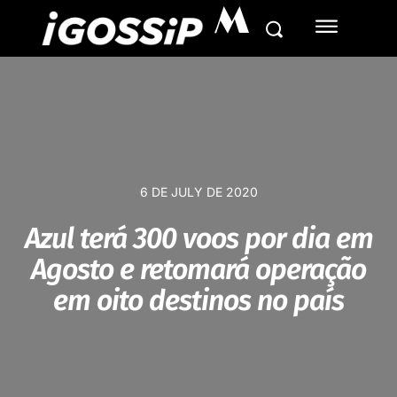
M
6 DE JULY DE 2020
Azul terá 300 voos por dia em
Agosto e retomará operação
em oito destinos no país