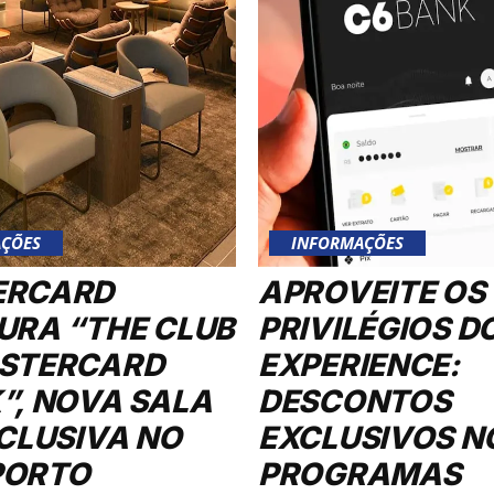
ÇÕES
INFORMAÇÕES
ERCARD
APROVEITE OS
URA “THE CLUB
PRIVILÉGIOS D
STERCARD
EXPERIENCE:
”, NOVA SALA
DESCONTOS
XCLUSIVA NO
EXCLUSIVOS N
PORTO
PROGRAMAS