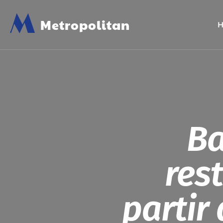
M
Metropolitan
B
res
partir