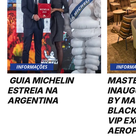
INFORMAÇÕES
INFORMA
GUIA MICHELIN
MAST
ESTREIA NA
INAUG
ARGENTINA
BY MA
BLACK
VIP E
AERO