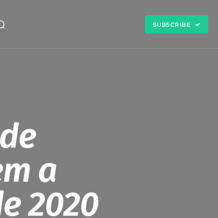
SUBSCRIBE
de
em a
de 2020