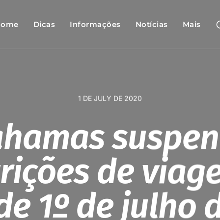
Home
Dicas
Informações
Notícias
Mais
1 DE JULY DE 2020
ahamas suspen
trições de viag
 de 1º de julho 