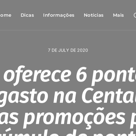
Home
Dicas
Informações
Notícias
Mais
7 DE JULY DE 2020
 oferece 6 pon
 gasto na Centa
as promoções 