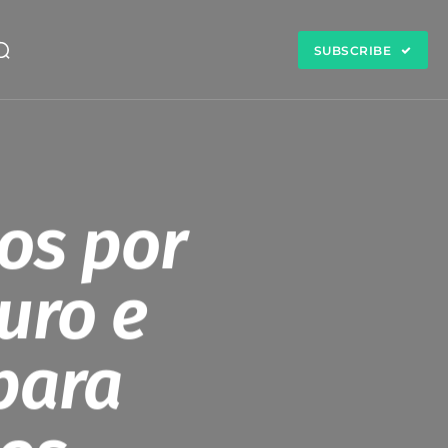
SUBSCRIBE
tos por
uro e
para