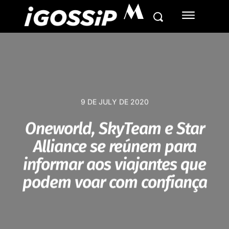
M
9 DE JULY DE 2020
Oneworld, SkyTeam e Star
Alliance se reúnem para
informar aos viajantes que
podem voar com confiança