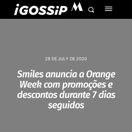
M
28 DE JULY DE 2020
Smiles anuncia a Orange
Week com promoções e
descontos durante 7 dias
seguidos