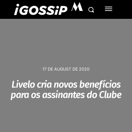
M
17 DE AUGUST DE 2020
Livelo cria novos benefícios
para os assinantes do Clube