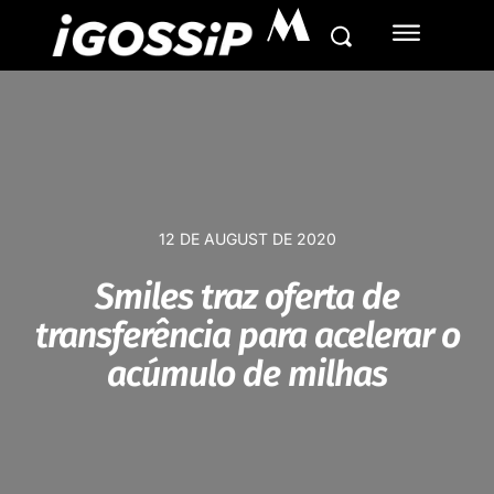
M
12 DE AUGUST DE 2020
Smiles traz oferta de
transferência para acelerar o
acúmulo de milhas