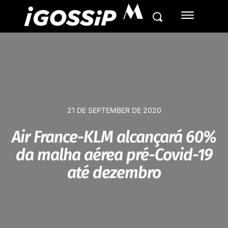
M
21 DE SEPTEMBER DE 2020
Air France-KLM alcançará 60%
da malha aérea pré-Covid-19
até dezembro