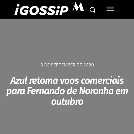
M
3 DE SEPTEMBER DE 2020
Azul retoma voos comerciais
para Fernando de Noronha em
outubro