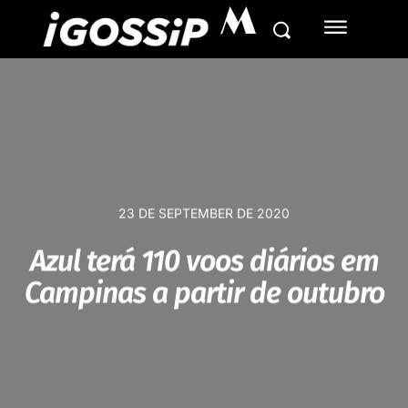
M
23 DE SEPTEMBER DE 2020
Azul terá 110 voos diários em
Campinas a partir de outubro