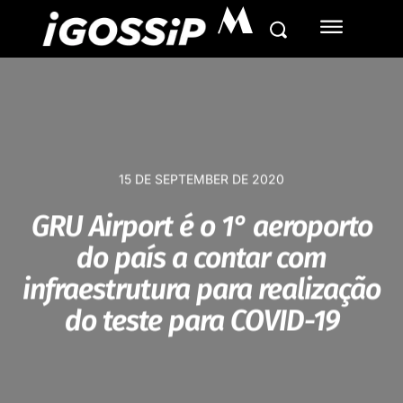
M
15 DE SEPTEMBER DE 2020
GRU Airport é o 1° aeroporto
do país a contar com
infraestrutura para realização
do teste para COVID-19