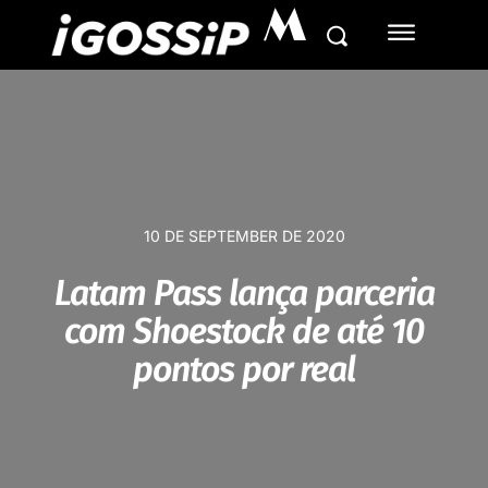
M
10 DE SEPTEMBER DE 2020
Latam Pass lança parceria
com Shoestock de até 10
pontos por real