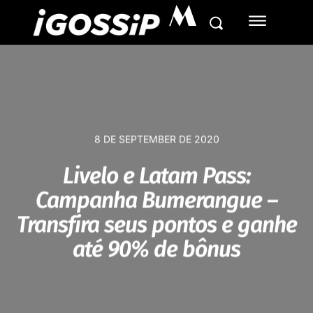
M
8 DE SEPTEMBER DE 2020
Livelo e Latam Pass:
Campanha Bumerangue –
Transfira seus pontos e ganhe
até 90% de bônus