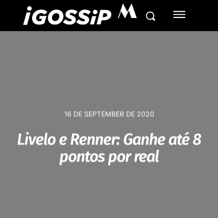
M
16 DE SEPTEMBER DE 2020
Livelo e Renner: Ganhe até 8
pontos por real