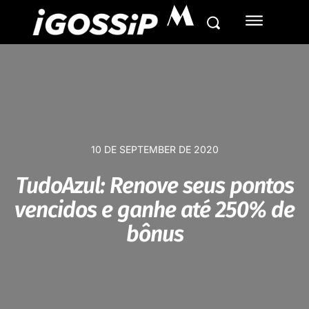
M
10 DE SEPTEMBER DE 2020
TudoAzul: Renove seus pontos
vencidos e ganhe até 250% de
bônus