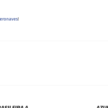
aeronaves
!
ASILEIRA A
AZU