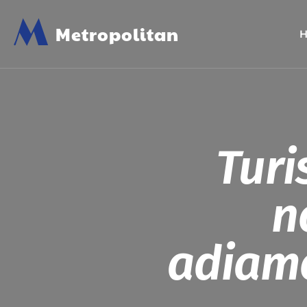
M
Metropolitan
Turi
n
adiam