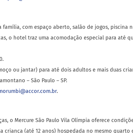
família, com espaço aberto, salão de jogos, piscina na
ças, o hotel traz uma acomodação especial para até qu
0.
lmoço ou jantar) para até dois adultos e mais duas cr
Tramontano – São Paulo – SP.
pmorumbi@accor.com.br
.
nças, o Mercure São Paulo Vila Olímpia oferece condiç
ma criança (até 12 anos) hospedada no mesmo quarto c