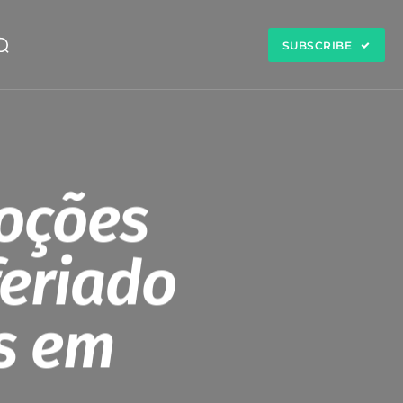
SUBSCRIBE
oções
feriado
s em