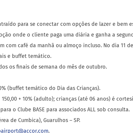
traído para se conectar com opções de lazer e bem es
ão onde o cliente paga uma diária e ganha a segund
em com café da manhã ou almoço incluso. No dia 11 de 
is e buffet temático.
os os finais de semana do mês de outubro.
0% (buffet temático do Dia das Crianças).
0,00 + 10% (adulto); crianças (até 06 anos) é cortesia
is para o Clube BASE para associados ALL sob consulta.
rea de Cumbica), Guarulhos – SP.
pairport@accor.com
.