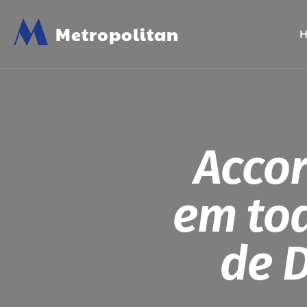
M
Metropolitan
Acco
em tod
de 