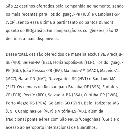
São 22 destinos ofertados pela Companhia no momento, sendo
os mais recentes para Foz do Iguaçu-PR (IGU) e Campinas-SP
(VCP), sendo essa última a partir tanto do Santos Dumont
quanto do RIOgaleão. Em comparação às congêneres, são 12
destinos a mais disponíveis.
Desse total, dez são oferecidos de maneira exclusiva: Aracajú-
SE (AJU), Belém-PA (BEL), Florianópolis-SC (FLN), Foz do Iguaçu-
PR (IGU), João Pessoa-PB (JPA), Manaus-AM (MAO), Maceió-AL
(MCZ), Natal-RN (NAT), Navegantes-SC (NVT) e São Luis-MA
(SLZ). Os demais no Rio são para Brasilia-DF (BSB), Fortaleza-
CE (FOR), Recife (REC), Salvador-BA (SSA), Curitiba-PR (CWB),
Porto Alegre-RS (POA), Goiânia-GO (GYN), Belo Horizonte-MG
(CNF), Campinas-SP (VCP) e Vitória-ES (VIX), além da
tradicional ponte aérea com São Paulo/Congonhas (CGH) e o
acesso ao aeroporto internacional de Guarulhos.