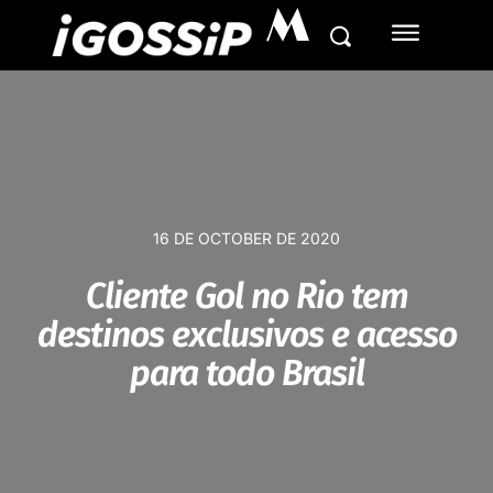
M
16 DE OCTOBER DE 2020
Cliente Gol no Rio tem
destinos exclusivos e acesso
para todo Brasil