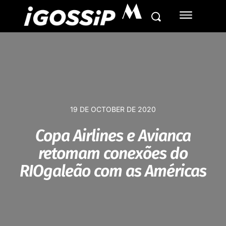
M
19 DE OCTOBER DE 2020
Copa Airlines e Avianca
retomam conexões do
RIOgaleão com as Américas