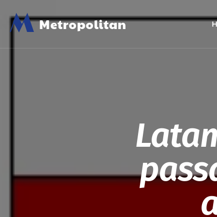
M
Metropolitan
Lata
passa
a