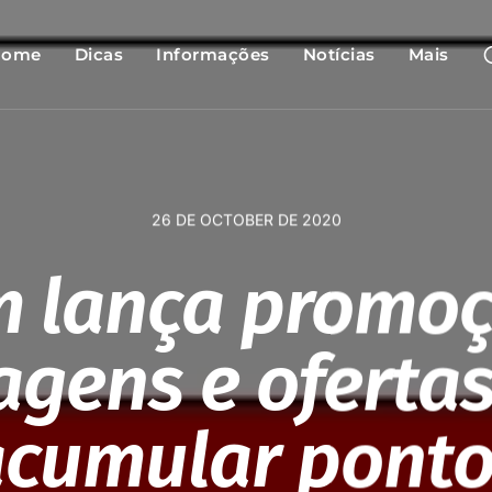
Home
Dicas
Informações
Notícias
Mais
26 DE OCTOBER DE 2020
m lança promoç
gens e ofertas
cumular pont