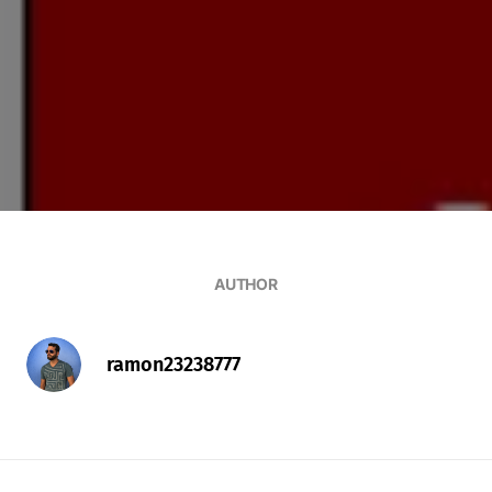
AUTHOR
ramon23238777