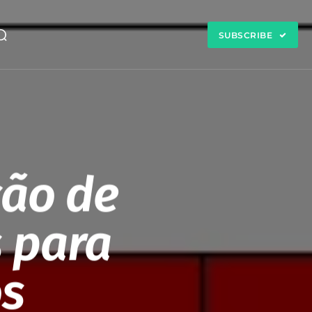
SUBSCRIBE
ão de
 para
os