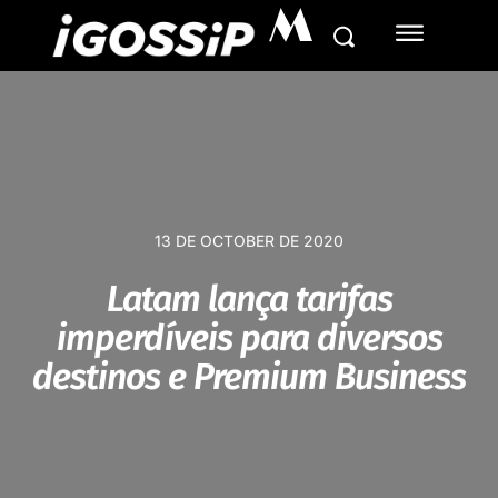
M
13 DE OCTOBER DE 2020
Latam lança tarifas
imperdíveis para diversos
destinos e Premium Business