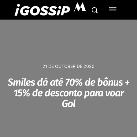
M
21 DE OCTOBER DE 2020
Smiles dá até 70% de bônus +
15% de desconto para voar
Gol