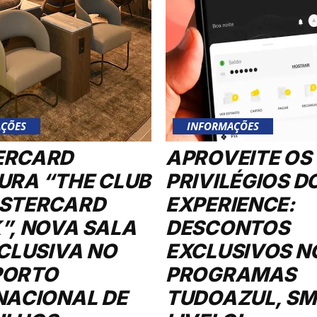
ÇÕES
INFORMAÇÕES
ERCARD
APROVEITE OS
URA “THE CLUB
PRIVILÉGIOS D
STERCARD
EXPERIENCE:
”, NOVA SALA
DESCONTOS
XCLUSIVA NO
EXCLUSIVOS N
PORTO
PROGRAMAS
NACIONAL DE
TUDOAZUL, SMI