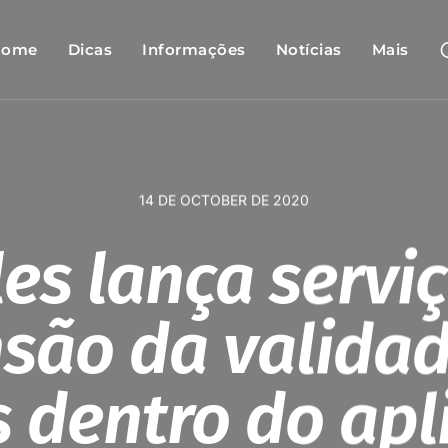
Home
Dicas
Informações
Notícias
Mais
14 DE OCTOBER DE 2020
es lança servi
são da valida
 dentro do apl