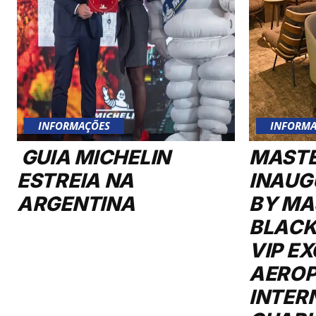
INFORMAÇÕES
INFORMA
GUIA MICHELIN
MAST
ESTREIA NA
INAUG
ARGENTINA
BY MA
BLACK
VIP E
AERO
INTER