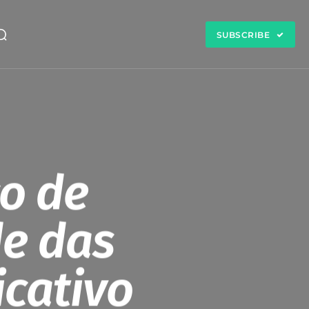
SUBSCRIBE
ço de
de das
icativo