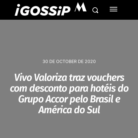
M
30 DE OCTOBER DE 2020
Vivo Valoriza traz vouchers
com desconto para hotéis do
Grupo Accor pelo Brasil e
América do Sul