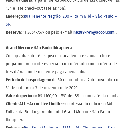
Valor da diária:
a partir de R$ 360.00 (+ 5% de ISS), check-in às
15h e late check-out (até as 15h).
Endereço:
Rua Tenente Negrão, 200 – Itaim Bibi – São Paulo –
SP
.
Reserva:
11 3054-7577 ou pelo e-mail
hb288-re1@accor.com
.
Grand Mercure São Paulo Ibirapuera
Com quadras de tênis, piscina, academia e sauna, o hotel
preparou um pacote especial para o feriado com a oferta de
três diárias onde o cliente paga apenas duas.
Período de hospedagem:
de 30 de outubro a 2 de novembro ou
31 de outubro a 3 de novembro de 2020.
Valor do período:
R$ 1.160,00 + 5% de ISS – com café da manhã
Cliente ALL – Accor Live Limitless:
cortesia do delicioso Mil
Folhas da Boulangerie do hotel Grand Mercure São Paulo
Ibirapuera.
Endereço:
Rua Sena Madureira, 1355 – Vila Clementino – São