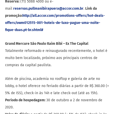
Reserva:
(11) 5088 4000 ou e-
mail
reservas.pullmanibirapuera@accor.com.br
.
Link da
promoção:
http://all.accor.com/promotions-offers/hot-deals-
offers/owm012515-001-hoteis-de-luxo-pague-uma-noite-
fique-duas.pt-br.shtml#
Grand Mercure São Paulo Itaim Bibi – Ex The Capital
Totalmente reformado e reinaugurado recentemente, o hotel é
muito bem localizado, próximo aos principais centros de
compras da capital paulista.
Além de piscina, academia no rooftop e galeria de arte no
lobby, o hotel oferece no feriado diárias a partir de R$ 360.00 (+
5% de ISS), check-in às 14h e late check-out (até as 15h).
Período de hospedagem:
30 de outubro a 2 de novembro de
2020.