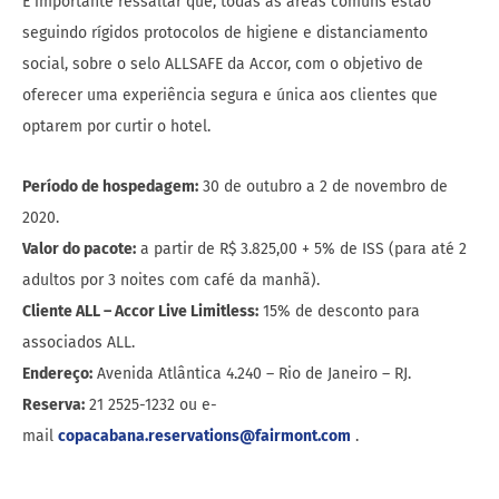
É importante ressaltar que, todas as áreas comuns estão
seguindo rígidos protocolos de higiene e distanciamento
social, sobre o selo ALLSAFE da Accor, com o objetivo de
oferecer uma experiência segura e única aos clientes que
optarem por curtir o hotel.
Período de hospedagem:
30 de outubro a 2 de novembro de
2020.
Valor do pacote:
a partir de R$ 3.825,00 + 5% de ISS (para até 2
adultos por 3 noites com café da manhã).
Cliente ALL – Accor Live Limitless:
15% de desconto para
associados ALL.
Endereço:
Avenida Atlântica 4.240 – Rio de Janeiro – RJ.
Reserva:
21 2525-1232 ou e-
mail
copacabana.reservations@fairmont.com
.