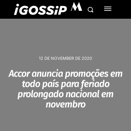
M
12 DE NOVEMBER DE 2020
Accor anuncia promoções em
todo país para feriado
prolongado nacional em
novembro