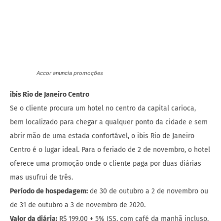
Accor anuncia
promoções
ibis Rio de Janeiro Centro
Se o cliente procura um hotel no centro da capital carioca,
bem localizado para chegar a qualquer ponto da cidade e sem
abrir mão de uma estada confortável, o ibis Rio de Janeiro
Centro é o lugar ideal. Para o feriado de 2 de novembro, o hotel
oferece uma promoção onde o cliente paga por duas diárias
mas usufrui de três.
Período de hospedagem:
de 30 de outubro a 2 de novembro ou
de 31 de outubro a 3 de novembro de 2020.
Valor da diária:
R$ 199,00 + 5% ISS, com café da manhã incluso.
Valor total do pacote:
R$ 398,00 + 5% ISS, com café da manhã
incluso.
Clientes ALL – Accor Live Limitless:
pontos em dobro para