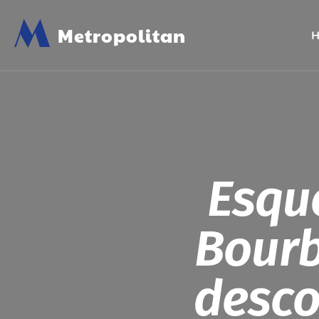
M
Metropolitan
Esqu
Bourb
desc