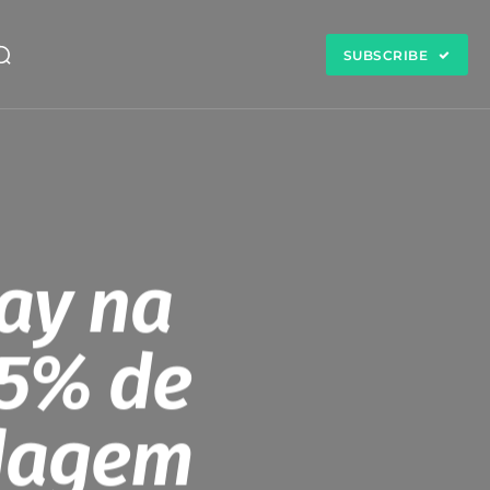
SUBSCRIBE
ay na
35% de
dagem