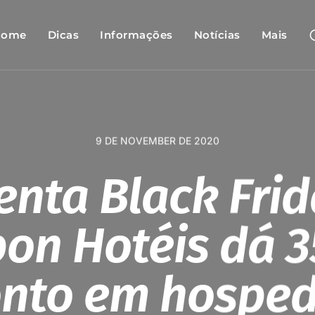
Home
Dicas
Informações
Notícias
Mais
9 DE NOVEMBER DE 2020
enta Black Frid
on Hotéis dá 
onto em hospe