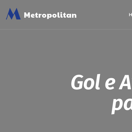
M
Metropolitan
Gol e 
pa