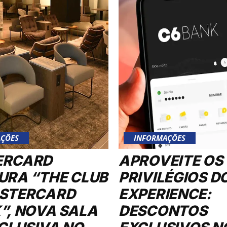
ÇÕES
INFORMAÇÕES
ERCARD
APROVEITE OS
URA “THE CLUB
PRIVILÉGIOS D
STERCARD
EXPERIENCE:
”, NOVA SALA
DESCONTOS