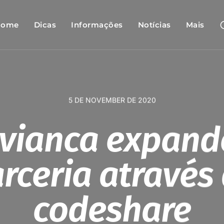
Home
Dicas
Informações
Notícias
Mais
5 DE NOVEMBER DE 2020
Avianca expan
rceria através
codeshare