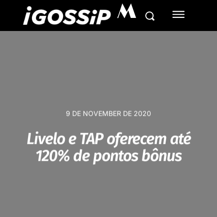
M
9 DE NOVEMBER DE 2020
Livelo e TAP oferecem até
120% de pontos bônus