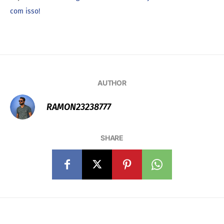
com isso!
AUTHOR
RAMON23238777
SHARE