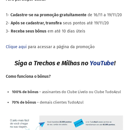
1-
Cadastre-se na promoção gratuitamente
de 16/11 a 19/11/20
2-
Após se cadastrar, transfira
seus pontos até 19/11/20
3-
Receba seus bônus
em até 10 dias úteis
Clique aqui
para acessar a página da promoção
Siga a Trechos e Milhas no
YouTube
!
Como funciona o bônus?
100% de bônus
– assinantes do Clube Livelo ou Clube TudoAzul
70% de bônus
– demais clientes TudoAzul