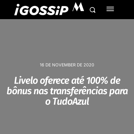
M
16 DE NOVEMBER DE 2020
Livelo oferece até 100% de
bônus nas transferências para
o TudoAzul