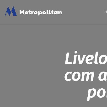
M
Metropolitan
Livel
com a
po