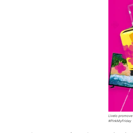
Livelo promove 
#PinkMyFriday