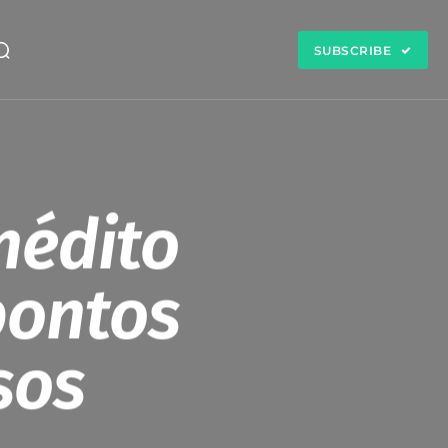
SUBSCRIBE
nédito
pontos
sos