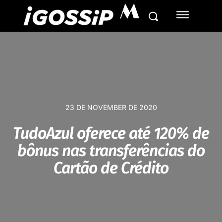
M
23 DE NOVEMBER DE 2020
TudoAzul oferece até 120% de
bônus nas transferências do
Cartão de Crédito