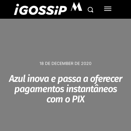
M
18 DE DECEMBER DE 2020
Azul inova e passa a oferecer
pagamentos instantâneos
com o PIX