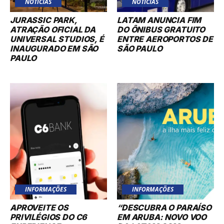
NOTÍCIAS
NOTÍCIAS
JURASSIC PARK,
LATAM ANUNCIA FIM
ATRAÇÃO OFICIAL DA
DO ÔNIBUS GRATUITO
UNIVERSAL STUDIOS, É
ENTRE AEROPORTOS DE
INAUGURADO EM SÃO
SÃO PAULO
PAULO
INFORMAÇÕES
INFORMAÇÕES
APROVEITE OS
“DESCUBRA O PARAÍSO
PRIVILÉGIOS DO C6
EM ARUBA: NOVO VOO