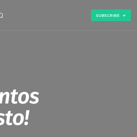
SUBSCRIBE
ontos
sto!