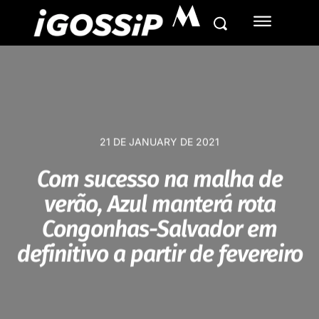
M
21 DE JANUARY DE 2021
Com sucesso na malha de
verão, Azul manterá rota
Congonhas-Salvador em
definitivo a partir de fevereiro