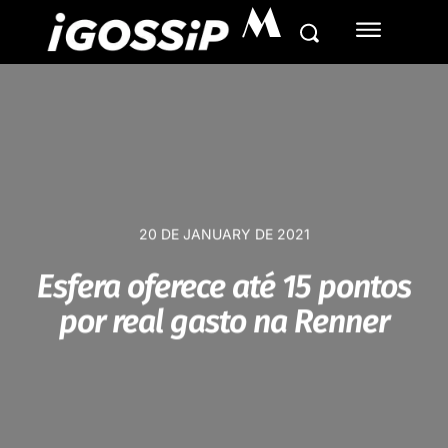
M
20 DE JANUARY DE 2021
Esfera oferece até 15 pontos
por real gasto na Renner