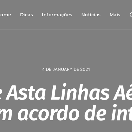
Home
Dicas
Informações
Notícias
Mais
4 DE JANUARY DE 2021
e Asta Linhas A
m acordo de int