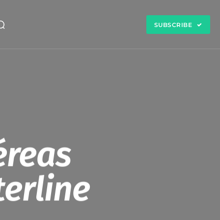
SUBSCRIBE
éreas
erline